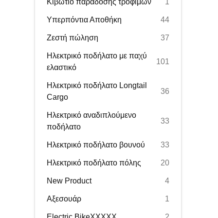
Κιβώτιο παράδοσης τροφίμων
1
Υπερπόντια Αποθήκη
44
Ζεστή πώληση
37
Ηλεκτρικό ποδήλατο με παχύ
101
ελαστικό
Ηλεκτρικό ποδήλατο Longtail
36
Cargo
Ηλεκτρικό αναδιπλούμενο
33
ποδήλατο
Ηλεκτρικό ποδήλατο βουνού
33
Ηλεκτρικό ποδήλατο πόλης
20
New Product
4
Αξεσουάρ
1
Electric BikeXXXXX
2