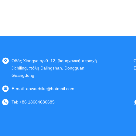
Οδός Xiangya αριθ. 12, βιομηχανική περιοχή
Ο
Jichiling, πόλη Dalingshan, Dongguan,
Ε
Guangdong
E-mail:
aowaebike@hotmail.com
Tel:
+86 18664686685