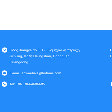
Οδός Xiangya αριθ. 12, βιομηχανική περιοχή
Ο
Jichiling, πόλη Dalingshan, Dongguan,
Ε
Guangdong
E-mail:
aowaebike@hotmail.com
Tel:
+86 18664686685